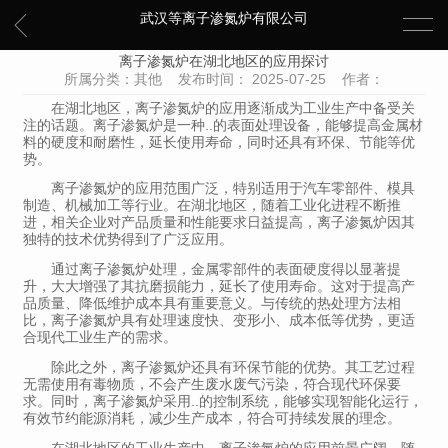
武汉等离子渗氮炉有限公司
离子渗氮炉在湖北地区的应用探讨
所属分类：其他 发布时间： 2025-07-25 作者：
在湖北地区，离子渗氮炉的应用逐渐成为工业生产中备受关
注的话题。离子渗氮炉是一种..的表面处理设备，能够提高金属材
料的硬度和耐磨性，延长使用寿命，同时还具有环保、节能等优
势。
离子渗氮炉的应用范围广泛，特别适用于汽车零部件、模具
制造、机械加工等行业。在湖北地区，随着工业化进程不断推
进，相关企业对产品质量和性能要求日益提高，离子渗氮炉因其
独特的技术优势得到了广泛应用。
通过离子渗氮炉处理，金属零部件的表面硬度得以显著提
升，大大增强了其抗磨损能力，延长了使用寿命。这对于提高产
品质量、降低维护成本具有重要意义。与传统的热处理方法相
比，离子渗氮炉具有处理速度快、变形小、成本低等优势，更适
合现代工业生产的需求。
除此之外，离子渗氮炉还具有环保节能的优势。其工艺过程
无需使用有毒物质，不会产生废水废气污染，符合现代环保要
求。同时，离子渗氮炉采用..的控制系统，能够实现智能化运行，
有效节约能源消耗，减少生产成本，符合可持续发展的理念。
在湖北地区的工业生产中，离子渗氮炉的应用前景广阔。随