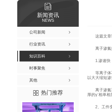
新闻资讯
NEWS
公司新闻
这篇文章
行业资讯
离子渗氮
知识百科
1.渗速
时事聚焦
等离子体
以大大缩短渗
其他
离子渗氮
热门推荐
厚的γˊ相单
2、工件