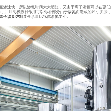
氮渗速快，所以渗氮时间大大缩短，又由于离子渗氮可以在更低的
)，并且阴极溅射作用可以弥补部分由于渗氮而造成的尺寸膨胀
离子渗氮炉制造
变形量比气体渗氮要小。
子渗氮炉
直流电源等离子渗氮炉
数字控制