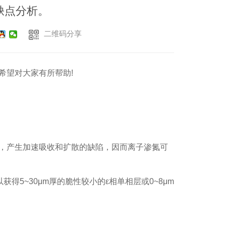
缺点分析。
二维码分享
希望对大家有所帮助!
，产生加速吸收和扩散的缺陷，因而离子渗氮可
得5~30μm厚的脆性较小的ε相单相层或0~8μm