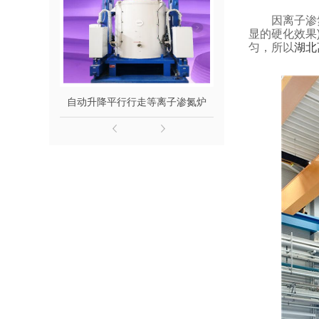
因离子渗
显的硬化效果
匀，所以
湖北
自动升降平行行走等离子渗氮炉
钟罩式等离