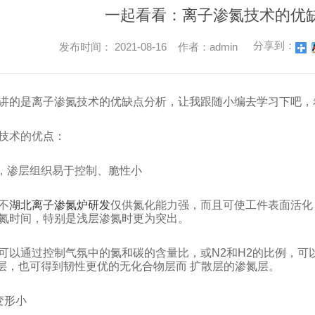
一起看看：离子渗氮技术的优
分享到：
发布时间： 2021-08-16 作者：admin
讲的是离子渗氮技术的优缺点分析，让我跟随小编去学习下吧，
技术的优点：
快，渗层组织易于控制、脆性小
不
湖北离子渗氮炉研发
仅供氮化能力强，而且可使工件表面活化
氮时间，特别是浅层渗氮时更为突出。
可以通过控制气氛中的氮和碳的含量比，或N2和H2的比例，可以获
相层，也可得到韧性更优的无化合物层而 扩散层的渗氮层。
变形小